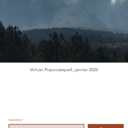
Volcan Popocate
petl, janvier 2026
Newsletter
*